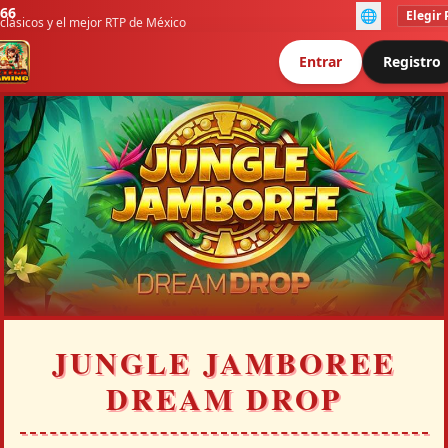
66
🌐
Elegir 
 clásicos y el mejor RTP de México
Entrar
Registro
JUNGLE JAMBOREE
DREAM DROP