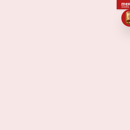
mex
Slots