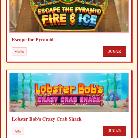
Escape the Pyramid
JUGAR
Media
Lobster Bob's Crazy Crab Shack
JUGAR
Alta